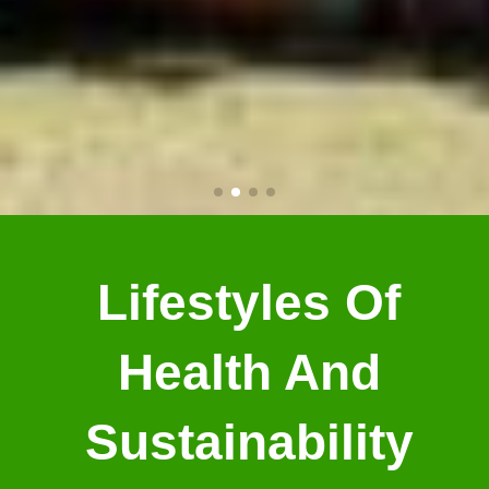
Lifestyles Of
Health And
Sustainability