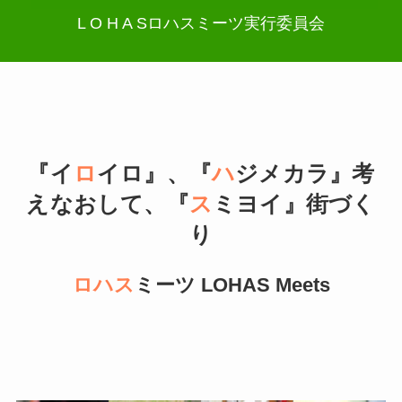
L O H A S
ロハスミーツ実行委員会
『イ
ロ
イロ』、『
ハ
ジメカラ』考
えなおして、『
ス
ミヨイ』街づく
り
ロハス
ミーツ LOHAS Meets